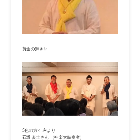
黄金の輝き✨
5色の方々 左より
石坂 亥士さん （神楽太鼓奏者）