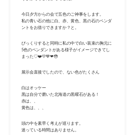
今日夕方からの会で五色のご神事をします。
私の青い石の他に白、赤、黄色、黒の石のペンダ
ントをお借りできますか？と。
びっくりすると同時に私の中で白い装束の胸元に
5色のペンダントがある様子がイメージできてし
まった♡❤️💛💙❤︎😳
展示会直後でしたので、ない色がたくさん
白はオッケー
黒は自分で磨いた北海道の黒曜石がある！
赤は、、
黄色は、、、
頭の中を素早く考えが巡ります。
迷っている時間はありません。