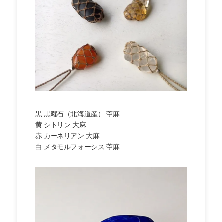
黒 黒曜石（北海道産） 苧麻
黄 シトリン 大麻
赤 カーネリアン 大麻
白 メタモルフォーシス 苧麻