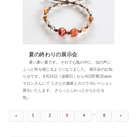
夏の終わりの展示会
暑い暑い夏です。 それでも風の中に、虫の声に
ふっと秋を感じるようになりました。 展示会のお知
らせです。 8月26日（金曜日）から4日間 鷺沼salon
マロンさんにて うさとの服展とのコラボレーション
展をいたします。 さらっとふわっとからだ心を
包...
…
«
1
2
3
4
8
»