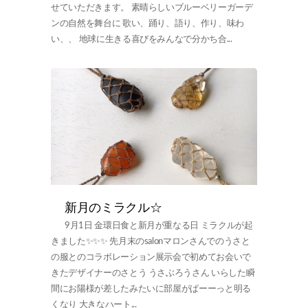
せていただきます。 素晴らしいブルーベリーガーデ
ンの自然を舞台に 歌い、踊り、語り、作り、味わ
い、、 地球に生きる喜びをみんなで分かち合...
新月のミラクル☆
9月1日 金環日食と新月が重なる日 ミラクルが起
きました✨✨✨ 先月末のsalonマロンさんでのうさと
の服とのコラボレーション展示会で初めてお会いで
きたデザイナーのさとう うさぶろうさん いらした瞬
間にお陽様が差したみたいに部屋がぱーーっと明る
くなり 大きなハート...