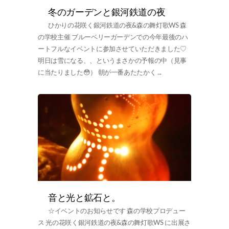
冬のガーデンと銀河鉄道の夜
ひかりの花咲く銀河鉄道の夜&森の舞灯歌WS 森
の学校主催 ブルーベリーガーデンでの今年最後のハ
ートフルなイベントに参加させていただきました♡
明日は雪になる、、というまさかの予報の中（見事
に当たりました😳） 朝が一番あたたかく ...
音と光と鉱石と。
☆イベントのお知らせです 森の学校プロデュー
ス 光の花咲く銀河鉄道の夜&森の舞灯歌WS に出展さ