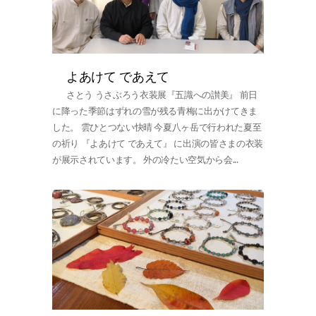
よあけて であえて
さとう うさぶろう衣装展『五識への讃美』 前日
に降った季節はずれの雪が残る青梅に出かけてきま
した。 雲ひとつない快晴 今夏八ヶ岳で行われた夏至
の祈り 『よあけて であえて』 に出演の皆さまの衣装
が展示されています。 外の冷たい空気から会...