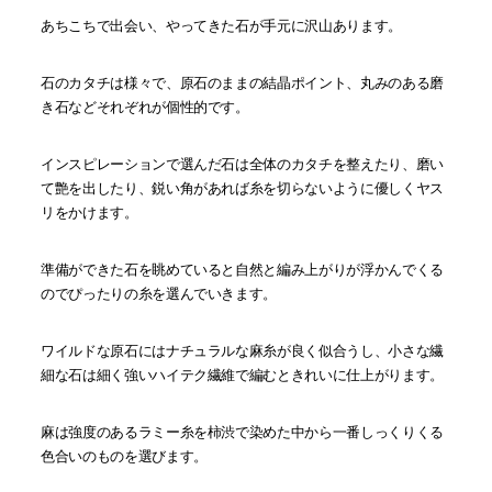
あちこちで出会い、やってきた石が手元に沢山あります。
石のカタチは様々で、原石のままの結晶ポイント、丸みのある磨
き石などそれぞれが個性的です。
インスピレーションで選んだ石は全体のカタチを整えたり、磨い
て艶を出したり、鋭い角があれば糸を切らないように優しくヤス
リをかけます。
準備ができた石を眺めていると自然と編み上がりが浮かんでくる
のでぴったりの糸を選んでいきます。
ワイルドな原石にはナチュラルな麻糸が良く似合うし、小さな繊
細な石は細く強いハイテク繊維で編むときれいに仕上がります。
麻は強度のあるラミー糸を柿渋で染めた中から一番しっくりくる
色合いのものを選びます。